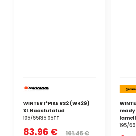
WINTER I*PIKE RS2 (W429)
WINTE
XL Naastutatud
ready
195/65R15 95TT
lamell
195/65
83.96 €
161.46 €