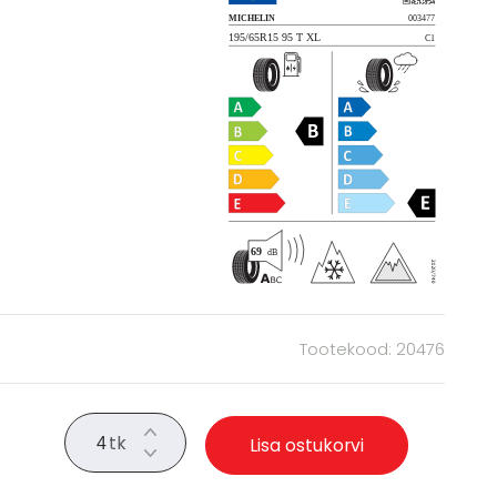
Tootekood: 20476
tk
Lisa ostukorvi