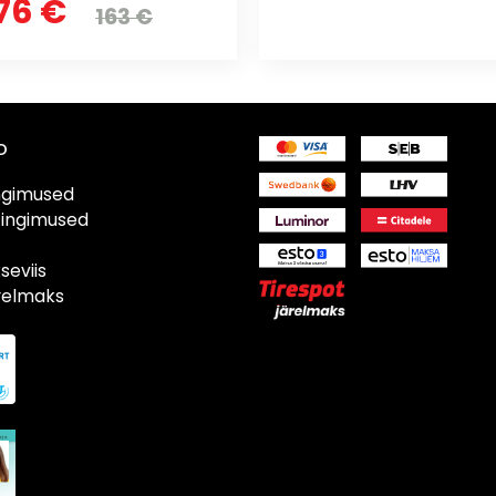
76 €
163 €
o
ngimused
tingimused
eviis
ärelmaks