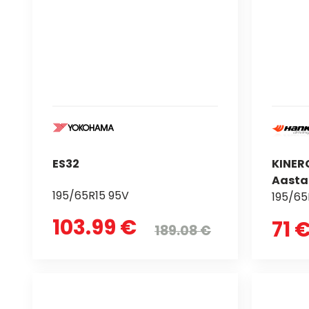
ES32
KINER
Aasta
195/65R15 95V
195/65
103.99 €
71 
189.08 €