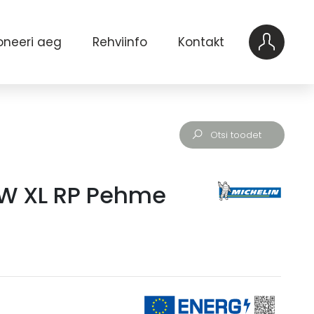
oneeri aeg
Rehviinfo
Kontakt
OW XL RP Pehme