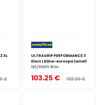
2 XL
ULTRAGRIP PERFORMANCE 3
Elect Lääne-euroopa lamell
195/65R15 91HH
103.25 €
75 €
198.56 €