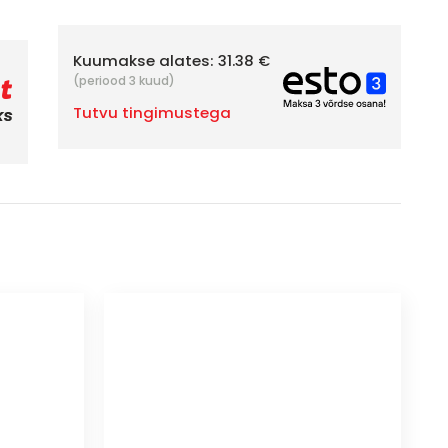
Kuumakse alates:
31.38 €
(periood 3 kuud)
Tutvu tingimustega