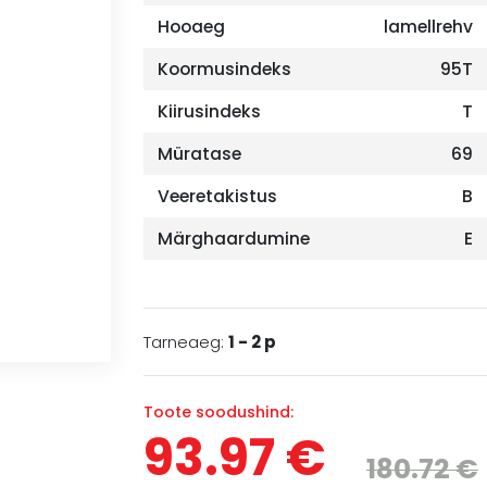
Hooaeg
lamellrehv
Koormusindeks
95T
Kiirusindeks
T
Müratase
69
Veeretakistus
B
Märghaardumine
E
Tarneaeg:
1 - 2 p
Toote soodushind:
93.97 €
180.72 €