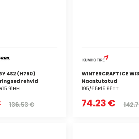
GY 4S2 (H750)
WINTERCRAFT ICE WI3
ringsed rehvid
Naastutatud
R15 91HH
195/65R15 95TT
€
74.23 €
136.53 €
142.