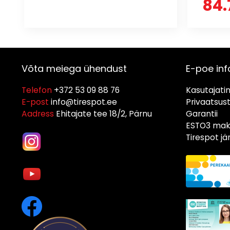
84.
Võta meiega ühendust
E-poe inf
Telefon
+372 53 09 88 76
Kasutajati
E-post
info@tirespot.ee
Privaatsus
Aadress
Ehitajate tee 18/2, Pärnu
Garantii
ESTO3 maks
Tirespot j