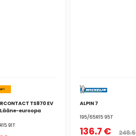
RCONTACT TS870 EV
ALPIN 7
 Lääne-euroopa
195/65R15 95T
R15 91T
136.7 €
248.5