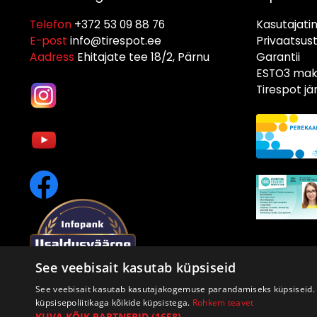
Telefon
+372 53 09 88 76
Kasutajati
E-post
info@tirespot.ee
Privaatsus
Aadress
Ehitajate tee 18/2, Pärnu
Garantii
ESTO3 maks
Tirespot j
See veebisait kasutab küpsiseid
See veebisait kasutab kasutajakogemuse parandamiseks küpsiseid. 
küpsisepoliitikaga kõikide küpsistega.
Rohkem teavet
KUVA KÕIK PARTNERID
(1658) →