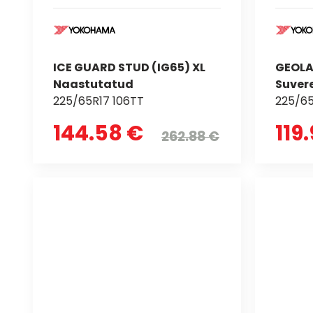
ICE GUARD STUD (IG65) XL
GEOLA
Naastutatud
Suver
225/65R17 106TT
225/65
144.58 €
119.
262.88 €