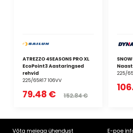
ATREZZO 4SEASONS PRO XL
SNOW
EcoPoint3 Aastaringsed
Naast
rehvid
225/65
225/65R17 106VV
106
79.48 €
152.84 €
Võta meiega ühendust
E-poe inf