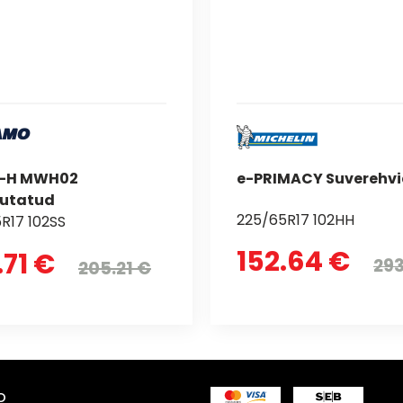
-H MWH02
e-PRIMACY Suverehv
utatud
225/65R17 102HH
R17 102SS
152.64 €
.71 €
293
205.21 €
o