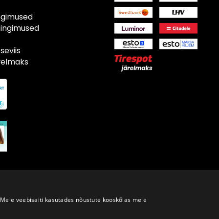
ngimused
tingimused
eviis
ärelmaks
Meie veebisaiti kasutades nõustute kooskõlas meie