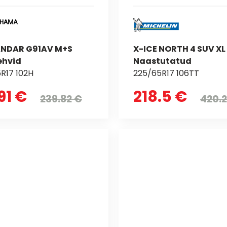
NDAR G91AV M+S
X-ICE NORTH 4 SUV XL
ehvid
Naastutatud
R17 102H
225/65R17 106TT
91 €
218.5 €
239.82 €
420.2