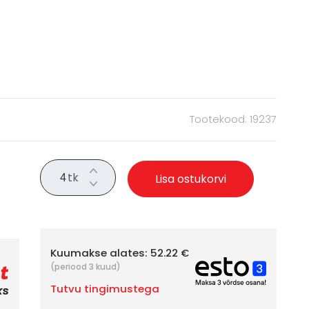
Tootekood: 19237
tk
Lisa ostukorvi
Kuumakse alates:
52.22 €
(periood 3 kuud)
Tutvu tingimustega