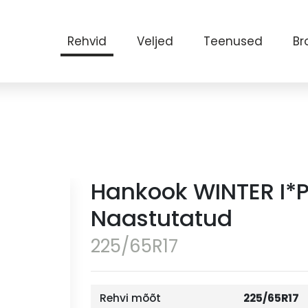
Rehvid
Veljed
Teenused
Br
Hankook WINTER I*
Naastutatud
225/65R17
Rehvi mõõt
225/65R17