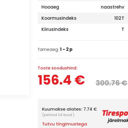
Hooaeg
naastrehv
Koormusindeks
102T
Kiirusindeks
T
Tarneaeg:
1 - 2 p
Toote soodushind:
156.4 €
300.76 €
Kuumakse alates:
7.74 €
(periood 24 kuud )
Tutvu tingimustega