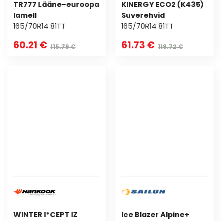
TR777 Lääne-euroopa
KINERGY ECO2 (K435)
lamell
Suverehvid
165/70R14 81TT
165/70R14 81TT
60.21 €
61.73 €
115.79 €
118.72 €
WINTER I*CEPT IZ
Ice Blazer Alpine+