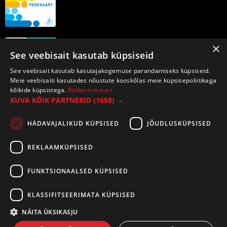
×
See veebisait kasutab küpsiseid
See veebisait kasutab kasutajakogemuse parandamiseks küpsiseid.
Meie veebisaiti kasutades nõustute kooskõlas meie küpsisepoliitikaga
kõikide küpsistega.
Rohkem teavet
KUVA KÕIK PARTNERID
(1658) →
HÄDAVAJALIKUD KÜPSISED
JÕUDLUSKÜPSISED
REKLAAMKÜPSISED
FUNKTSIONAALSED KÜPSISED
KLASSIFITSEERIMATA KÜPSISED
NÄITA ÜKSIKASJU
©2026 Tirespot OÜ. Kõik õigused kaitstud.