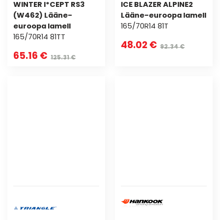
WINTER I*CEPT RS3
ICE BLAZER ALPINE2
(W462) Lääne-
Lääne-euroopa lamell
euroopa lamell
165/70R14 81T
165/70R14 81TT
48.02 €
92.34 €
65.16 €
125.31 €