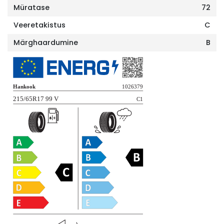
Müratase
72
Veeretakistus
C
Märghaardumine
B