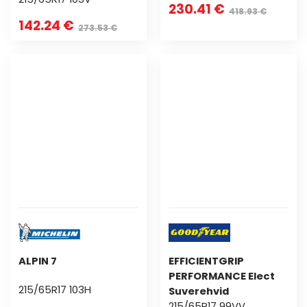
230.41 €
418.93 €
142.24 €
273.53 €
ALPIN 7
EFFICIENTGRIP
PERFORMANCE Elect
215/65R17 103H
Suverehvid
215/65R17 99VV