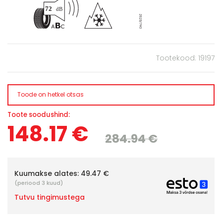
Tootekood: 19197
Toode on hetkel otsas
Toote soodushind:
148.17 €
284.94 €
Kuumakse alates:
49.47 €
(periood 3 kuud)
Tutvu tingimustega