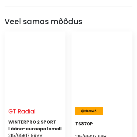
Veel samas mõõdus
GT Radial
WINTERPRO 2 SPORT
TS870P
Lääne-euroopa lamell
215/65R17 99VV
215/65R17 99H