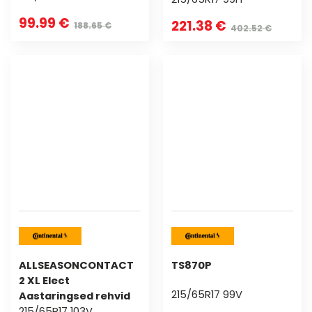
99.99 €
221.38 €
188.65 €
402.52 €
ALLSEASONCONTACT
TS870P
2 XL Elect
215/65R17 99V
Aastaringsed rehvid
215/65R17 103V