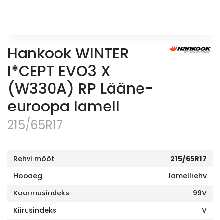
Hankook WINTER
I*CEPT EVO3 X
(W330A) RP Lääne-
euroopa lamell
215/65R17
Rehvi mõõt
215/65R17
Hooaeg
lamellrehv
Koormusindeks
99V
Kiirusindeks
V