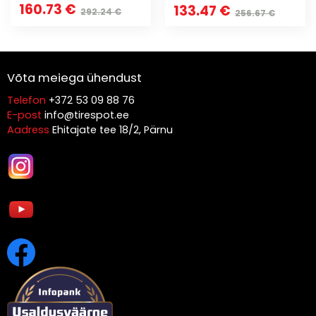
160.73 €
133.47 €
292.24 €
256.67 €
Võta meiega ühendust
Telefon
+372 53 09 88 76
E-post
info@tirespot.ee
Aadress
Ehitajate tee 18/2, Pärnu