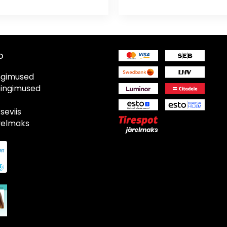
o
ngimused
tingimused
eviis
ärelmaks