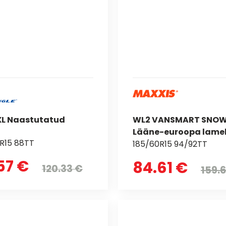
 XL Naastutatud
WL2 VANSMART SNO
Lääne-euroopa lamel
R15 88TT
185/60R15 94/92TT
57 €
84.61 €
120.33 €
159.