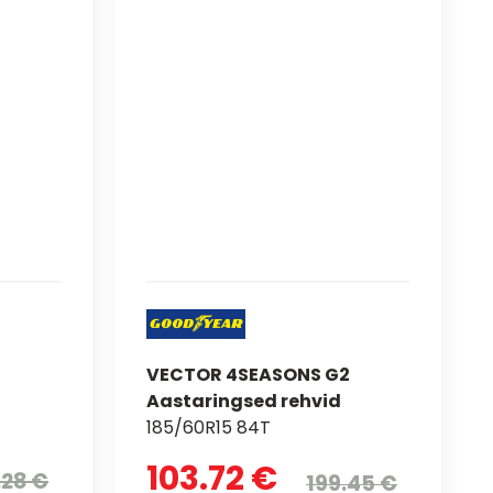
VECTOR 4SEASONS G2
Aastaringsed rehvid
185/60R15 84T
103.72 €
.28 €
199.45 €