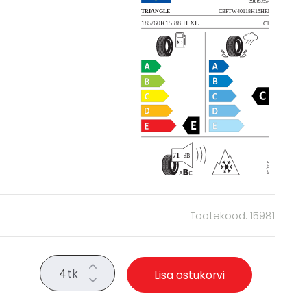
Tootekood: 15981
tk
Lisa ostukorvi