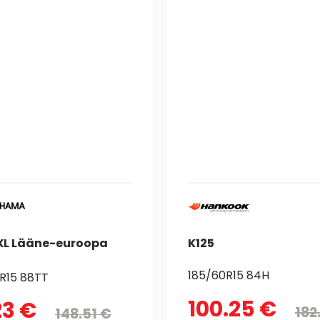
XL Lääne-euroopa
K125
185/60R15 84H
R15 88TT
100.25 €
23 €
182
148.51 €