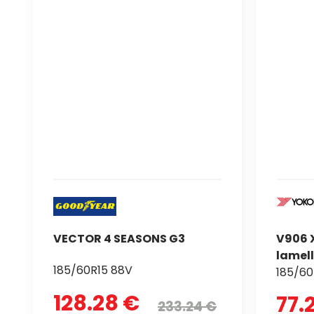
VECTOR 4 SEASONS G3
V906 
lamell
185/60R15 88V
185/60
128.28 €
77.
233.24 €