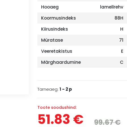
Hooaeg
lamellrehv
Koormusindeks
88H
Kiirusindeks
H
Müratase
71
Veeretakistus
E
Märghaardumine
C
Tarneaeg:
1 - 2 p
Toote soodushind:
51.83 €
99.67 €