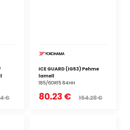
W
ICE GUARD (IG53) Pehme
l
lamell
185/60R15 84HH
80.23 €
64 €
154.28 €