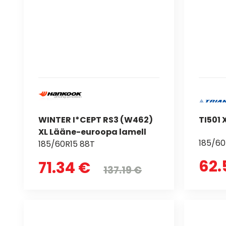
WINTER I*CEPT RS3 (W462)
TI501
XL Lääne-euroopa lamell
185/60
185/60R15 88T
62.
71.34 €
137.19 €