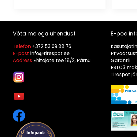
Võta meiega ühendust
E-poe inf
Telefon
+372 53 09 88 76
Kasutajati
E-post
info@tirespot.ee
Privaatsus
Aadress
Ehitajate tee 18/2, Pärnu
Garantii
ESTO3 maks
Tirespot j