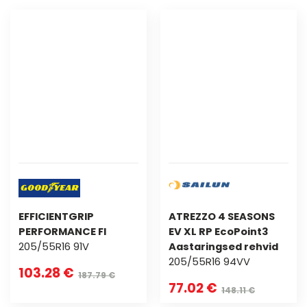
EFFICIENTGRIP
ATREZZO 4 SEASONS
PERFORMANCE FI
EV XL RP EcoPoint3
205/55R16 91V
Aastaringsed rehvid
205/55R16 94VV
103.28 €
187.79 €
77.02 €
148.11 €