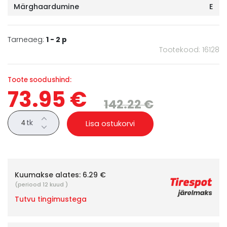
Märghaardumine
E
Tarneaeg:
1 - 2 p
Tootekood: 16128
Toote soodushind:
73.95 €
142.22 €
tk
Lisa ostukorvi
Kuumakse alates:
6.29 €
(periood 12 kuud )
Tutvu tingimustega