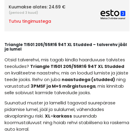
Kuumakse alates:
24.69 €
(periood 3 kuud)
Tutvu tingimustega
Triangle TI501 205/55R16 94T XL Studded – talverehv jääl
ja lumel
Otsid talverehvi, mis tagab kindla haarduvuse talvistes
teeoludes?
Triangle TI501 205/55R16 94T XL Studded
on kvaliteetne naastrehv, mis on loodud lumiste ja jäiste
teede jaoks. Rehv on juba
naastudega (studded)
ning
varustatud
3PMSF ja M+S märgistusega
, mis kinnitab
selle sobivust karmide talveolude jaoks.
Suunatud muster ja lamellid tagavad suurepärase
pidamise lumel, jääl ja sulalumel, vähendades
akvaplaningu riski.
XL-karkass
suurendab
koormustaluvust ning hoiab rehvi stabiilsena ka raskema
auto korral.