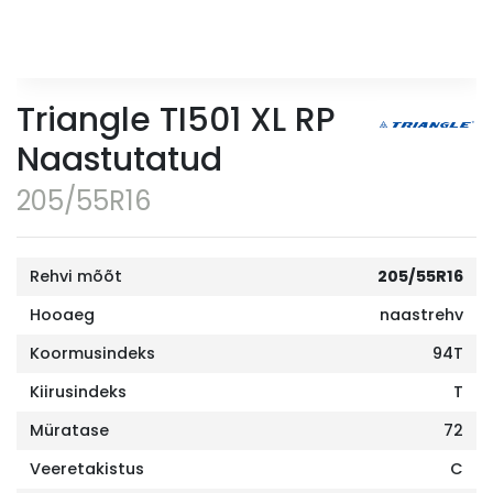
Triangle TI501 XL RP
Naastutatud
205/55R16
Rehvi mõõt
205/55R16
Hooaeg
naastrehv
Koormusindeks
94T
Kiirusindeks
T
Müratase
72
Veeretakistus
C