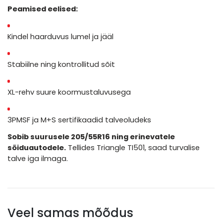
Peamised eelised:
Kindel haarduvus lumel ja jääl
Stabiilne ning kontrollitud sõit
XL-rehv suure koormustaluvusega
3PMSF ja M+S sertifikaadid talveoludeks
Sobib suurusele 205/55R16 ning erinevatele
sõiduautodele.
Tellides Triangle TI501, saad turvalise
talve iga ilmaga.
Veel samas mõõdus