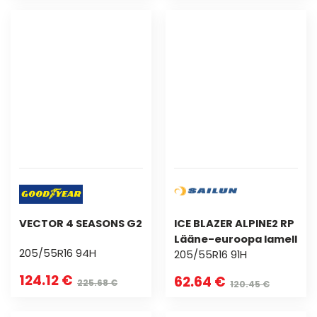
VECTOR 4 SEASONS G2
ICE BLAZER ALPINE2 RP
Lääne-euroopa lamell
205/55R16 94H
205/55R16 91H
124.12 €
62.64 €
225.68 €
120.45 €