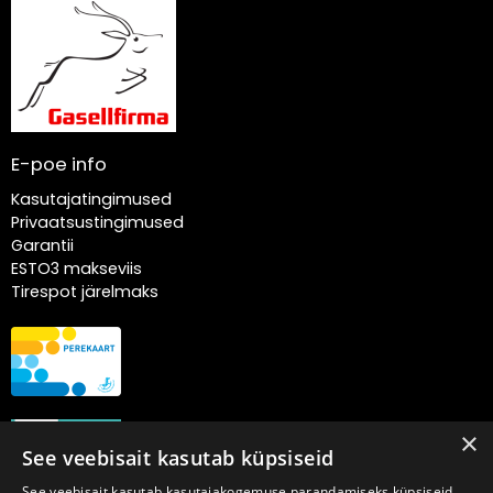
E-poe info
Kasutajatingimused
Privaatsustingimused
Garantii
ESTO3 makseviis
Tirespot järelmaks
×
See veebisait kasutab küpsiseid
See veebisait kasutab kasutajakogemuse parandamiseks küpsiseid.