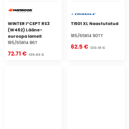
WINTER I*CEPT RS3
TI501 XL Naastutatud
(W462) Lääne-
185/65R14 90TT
euroopa lamell
185/65R14 86T
62.5 €
120.19 €
72.71 €
139.83 €