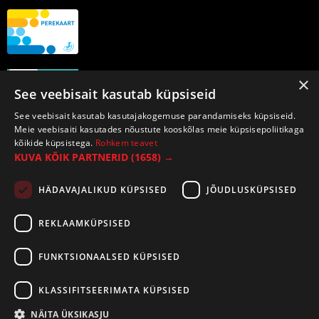
×
See veebisait kasutab küpsiseid
See veebisait kasutab kasutajakogemuse parandamiseks küpsiseid.
Meie veebisaiti kasutades nõustute kooskõlas meie küpsisepoliitikaga
kõikide küpsistega.
Rohkem teavet
KUVA KÕIK PARTNERID
(1658) →
HÄDAVAJALIKUD KÜPSISED
JÕUDLUSKÜPSISED
REKLAAMKÜPSISED
FUNKTSIONAALSED KÜPSISED
KLASSIFITSEERIMATA KÜPSISED
NÄITA ÜKSIKASJU
©2026 Tirespot OÜ. Kõik õigused kaitstud.