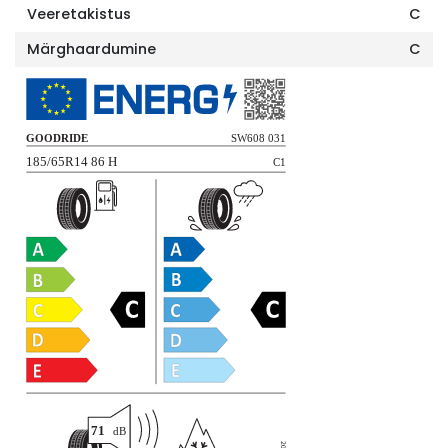
Veeretakistus
C
Märghaardumine
C