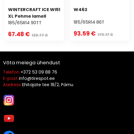
WINTERCRAFT ICE WI51
W462
XL Pehme lamell
185/65R14 86T
185/65R14 90TT
93.59 €
67.48 €
170.17 €
129.77 €
Võta meiega ühendust
Telefon
+372 53 09 88 76
E-post
info@tirespot.ee
Aadress
Ehitajate tee 18/2, Pärnu