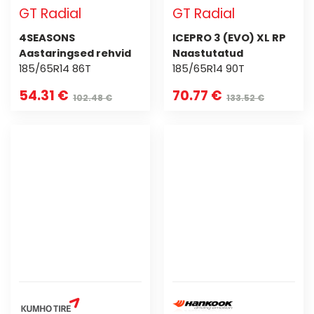
GT Radial
GT Radial
4SEASONS
ICEPRO 3 (EVO) XL RP
Aastaringsed rehvid
Naastutatud
185/65R14 86T
185/65R14 90T
54.31 €
70.77 €
102.48 €
133.52 €