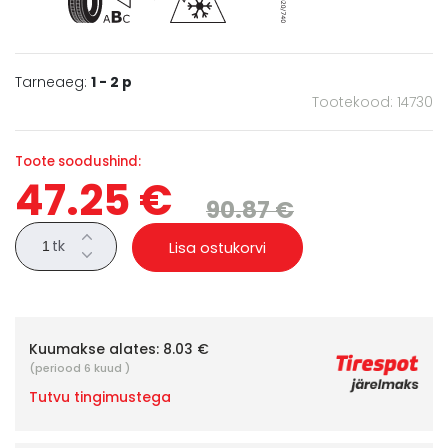
Tarneaeg:
1 - 2 p
Tootekood: 14730
Toote soodushind:
47.25 €
90.87 €
tk
Lisa ostukorvi
Kuumakse alates:
8.03 €
(periood 6 kuud )
Tutvu tingimustega