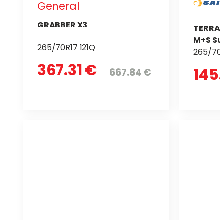
General
GRABBER X3
TERRA
M+S S
265/70R17 121Q
265/70
367.31 €
145
667.84 €