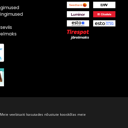
ngimused
tingimused
eviis
ärelmaks
Meie veebisaiti kasutades nõustute kooskõlas meie