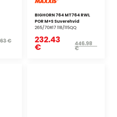
BIGHORN 764 MT764 RWL
POR M+S Suverehvid
265/70R17 118/115QQ
232.43
.63 €
446.98
€
€