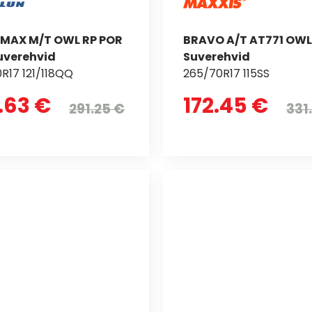
MAX M/T OWL RP POR
BRAVO A/T AT771 OWL
uverehvid
Suverehvid
R17 121/118QQ
265/70R17 115SS
.63 €
172.45 €
291.25 €
331