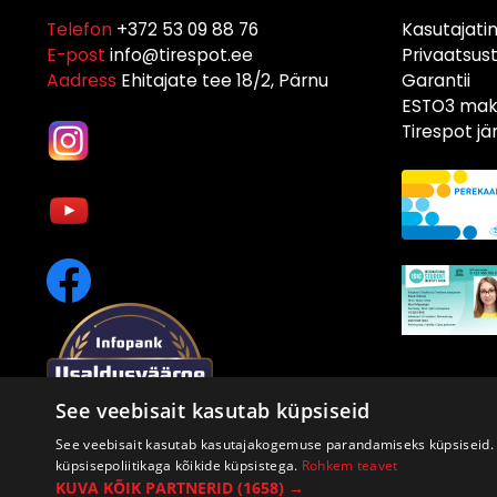
Telefon
+372 53 09 88 76
Kasutajati
E-post
info@tirespot.ee
Privaatsus
Aadress
Ehitajate tee 18/2, Pärnu
Garantii
ESTO3 maks
Tirespot j
See veebisait kasutab küpsiseid
See veebisait kasutab kasutajakogemuse parandamiseks küpsiseid. 
küpsisepoliitikaga kõikide küpsistega.
Rohkem teavet
KUVA KÕIK PARTNERID
(1658) →