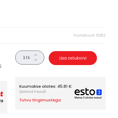
Tootekood: 15182
tk
Lisa ostukorvi
€
Kuumakse alates:
45.81 €
(periood 3 kuud)
Tutvu tingimustega