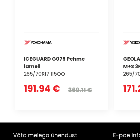
ICEGUARD G075 Pehme
GEOLA
lamell
M+S 3
265/70R17 115QQ
265/70
191.94 €
171
369.11 €
Võta meiega ühendust
E-poe inf