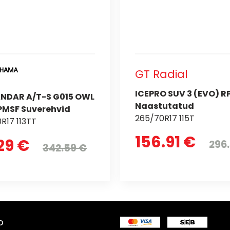
GT Radial
ICEPRO SUV 3 (EVO) R
NDAR A/T-S G015 OWL
Naastutatud
PMSF Suverehvid
265/70R17 115T
R17 113TT
156.91 €
.29 €
296
342.59 €
o