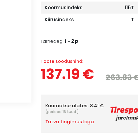
Koormusindeks
115T
Kiirusindeks
T
Tarneaeg:
1 - 2 p
Toote soodushind:
137.19 €
263.83 
Kuumakse alates:
8.41 €
(periood 18 kuud )
Tutvu tingimustega