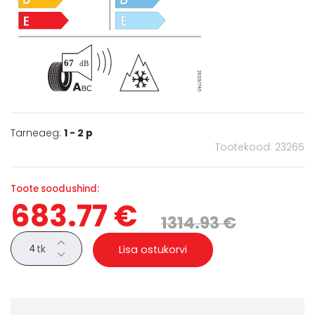
Tarneaeg:
1 - 2 p
Tootekood: 23265
Toote soodushind:
683.77 €
1314.93 €
tk
Lisa ostukorvi