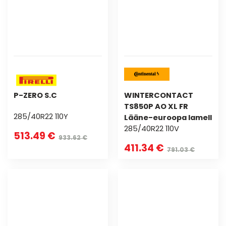
P-ZERO S.C
WINTERCONTACT
TS850P AO XL FR
285/40R22 110Y
Lääne-euroopa lamell
285/40R22 110V
513.49 €
933.62 €
411.34 €
791.03 €