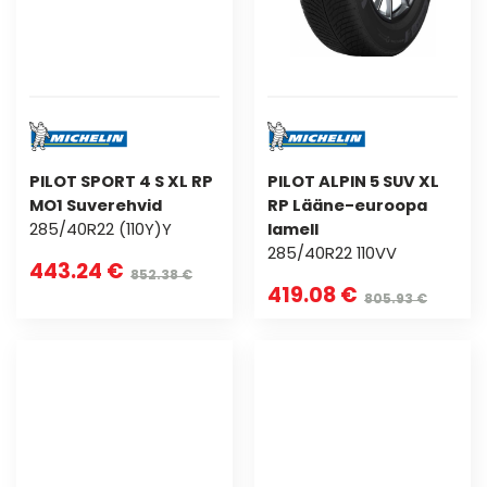
PILOT SPORT 4 S XL RP
PILOT ALPIN 5 SUV XL
MO1 Suverehvid
RP Lääne-euroopa
285/40R22 (110Y)Y
lamell
285/40R22 110VV
443.24 €
852.38 €
419.08 €
805.93 €