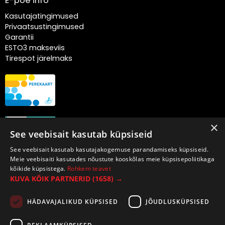
E-poe info
Kasutajatingimused
Privaatsustingimused
Garantii
ESTO3 makseviis
Tirespot järelmaks
×
See veebisait kasutab küpsiseid
See veebisait kasutab kasutajakogemuse parandamiseks küpsiseid.
Meie veebisaiti kasutades nõustute kooskõlas meie küpsisepoliitikaga
kõikide küpsistega.
Rohkem teavet
KUVA KÕIK PARTNERID
(1658) →
HÄDAVAJALIKUD KÜPSISED
JÕUDLUSKÜPSISED