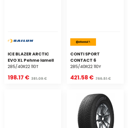
ICE BLAZER ARCTIC
CONTI SPORT
EVO XL Pehme lamell
CONTACT 6
285/40R22 110T
285/40R22 110Y
198.17 €
421.58 €
381.09 €
766.51 €