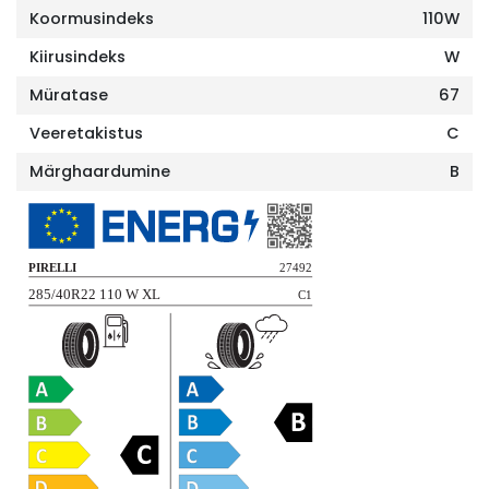
Koormusindeks
110W
Kiirusindeks
W
Müratase
67
Veeretakistus
C
Märghaardumine
B