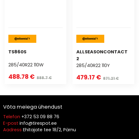
TS860S
ALLSEASONCONTACT
2
285/40R22 110W
285/40R22 110Y
488.78 €
479.17 €
888.7 €
871.21 €
Võta meiega ühendust
Telefon
+372 53 09 88 76
E-post
info@tirespot.ee
Aadress
Ehitajate tee 18/2, Pärnu