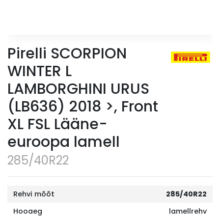
Pirelli SCORPION
WINTER L
LAMBORGHINI URUS
(LB636) 2018 >, Front
XL FSL Lääne-
euroopa lamell
285/40R22
Rehvi mõõt
285/40R22
Hooaeg
lamellrehv