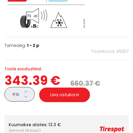
Tarneaeg:
1 - 2 p
Tootekood: 49307
Toote soodushind:
343.39 €
660.37 €
tk
Lisa ostukorvi
Kuumakse alates:
13.3 €
(periood 36 kuud )