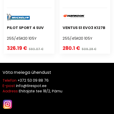
PILOT SPORT 4 SUV
VENTUS S1 EVO3 K127B
255/45R20 105Y
255/45R20 105Y
326.19 €
280.1 €
593.07 €
509.28 €
Võta meiega ühendust
Telefon
+372 53 09 88 76
E-post
info@tirespot.ee
Aadress
Ehitajate tee 18/2, Pärnu