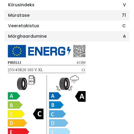
Kiirusindeks
V
Müratase
71
Veeretakistus
C
Märghaardumine
A