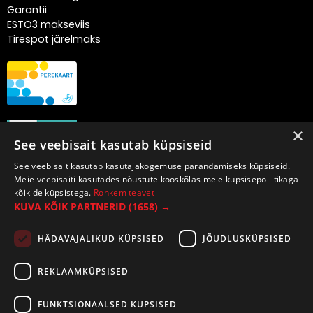
Garantii
ESTO3 makseviis
Tirespot järelmaks
×
See veebisait kasutab küpsiseid
See veebisait kasutab kasutajakogemuse parandamiseks küpsiseid.
Meie veebisaiti kasutades nõustute kooskõlas meie küpsisepoliitikaga
kõikide küpsistega.
Rohkem teavet
KUVA KÕIK PARTNERID
(1658) →
HÄDAVAJALIKUD KÜPSISED
JÕUDLUSKÜPSISED
REKLAAMKÜPSISED
FUNKTSIONAALSED KÜPSISED