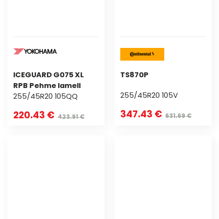
ICEGUARD G075 XL
TS870P
RPB Pehme lamell
255/45R20 105V
255/45R20 105QQ
347.43 €
220.43 €
631.69 €
423.91 €