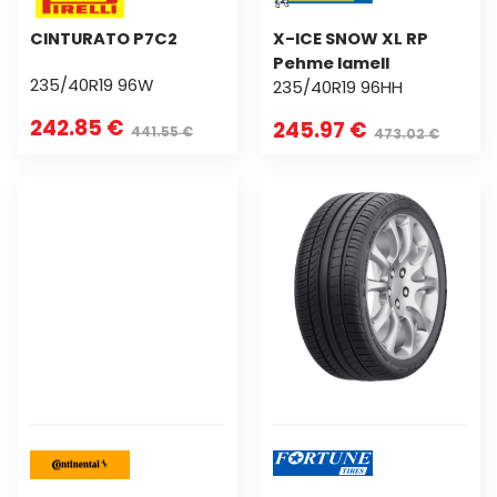
CINTURATO P7C2
X-ICE SNOW XL RP
Pehme lamell
235/40R19 96W
235/40R19 96HH
242.85 €
245.97 €
441.55 €
473.02 €