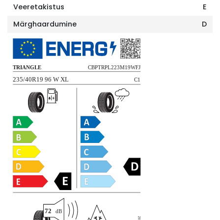
Veeretakistus
E
Märghaardumine
D