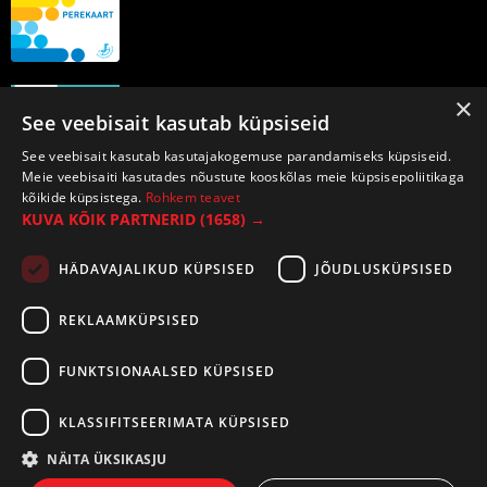
×
See veebisait kasutab küpsiseid
See veebisait kasutab kasutajakogemuse parandamiseks küpsiseid.
Meie veebisaiti kasutades nõustute kooskõlas meie küpsisepoliitikaga
kõikide küpsistega.
Rohkem teavet
KUVA KÕIK PARTNERID
(1658) →
HÄDAVAJALIKUD KÜPSISED
JÕUDLUSKÜPSISED
REKLAAMKÜPSISED
FUNKTSIONAALSED KÜPSISED
KLASSIFITSEERIMATA KÜPSISED
NÄITA ÜKSIKASJU
©2026 Tirespot OÜ. Kõik õigused kaitstud.