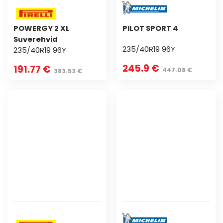
POWERGY 2 XL
PILOT SPORT 4
Suverehvid
235/40R19 96Y
235/40R19 96Y
245.9 €
191.77 €
447.08 €
383.53 €