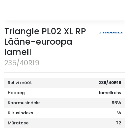
Triangle PL02 XL RP
Lääne-euroopa
lamell
235/40R19
Rehvi mõõt
235/40R19
Hooaeg
lamellrehv
Koormusindeks
96W
Kiirusindeks
W
Müratase
72