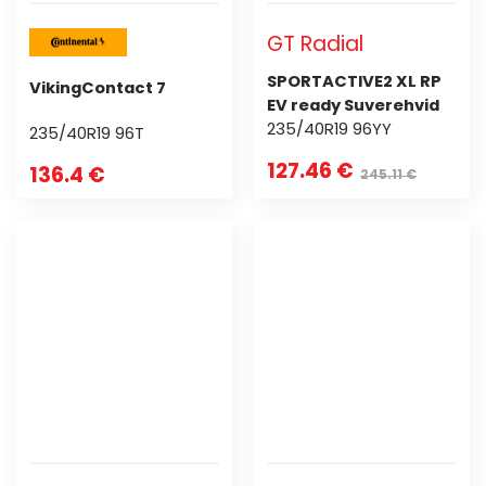
GT Radial
SPORTACTIVE2 XL RP
VikingContact 7
EV ready Suverehvid
235/40R19 96YY
235/40R19 96T
127.46 €
136.4 €
245.11 €