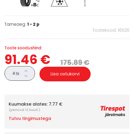
Tarneaeg:
1 - 2 p
Tootekood: 16530
Toote soodushind:
91.46 €
175.89 €
tk
Lisa ostukorvi
Kuumakse alates:
7.77 €
(periood 12 kuud )
Tutvu tingimustega