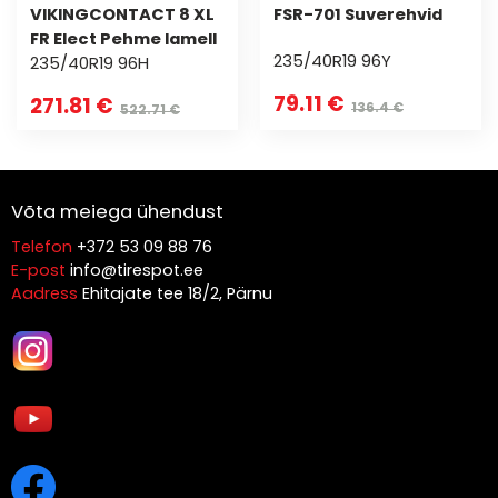
VIKINGCONTACT 8 XL
FSR-701 Suverehvid
FR Elect Pehme lamell
235/40R19 96Y
235/40R19 96H
79.11 €
271.81 €
136.4 €
522.71 €
Võta meiega ühendust
Telefon
+372 53 09 88 76
E-post
info@tirespot.ee
Aadress
Ehitajate tee 18/2, Pärnu