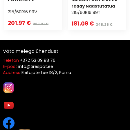
ready Naastutatud
215/60R16 99V
215/60R16 99T
201.97 €
181.09 €
367.21 €
348.25 €
Võta meiega ühendust
Telefon
+372 53 09 88 76
E-post
info@tirespot.ee
Aadress
Ehitajate tee 18/2, Pärnu