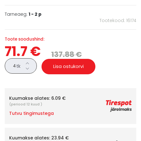
Tarneaeg:
1 - 2 p
Tootekood: 16174
Toote soodushind:
71.7 €
137.88 €
tk
Lisa ostukorvi
Kuumakse alates:
6.09 €
(periood 12 kuud )
Tutvu tingimustega
Kuumakse alates:
23.94 €