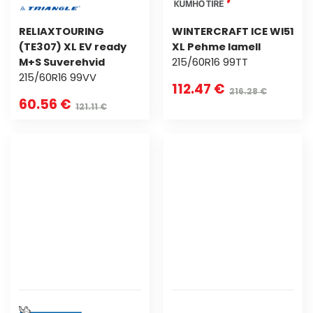
RELIAXTOURING
WINTERCRAFT ICE WI51
(TE307) XL EV ready
XL Pehme lamell
M+S Suverehvid
215/60R16 99TT
215/60R16 99VV
112.47 €
216.28 €
60.56 €
121.11 €