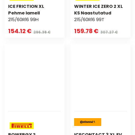
ICE FRICTION XL
WINTER ICE ZERO 2 XL
Pehme lamell
KS Naastutatud
215/60R16 99H
215/60R16 99T
154.12 €
159.78 €
296.38 €
307.27 €
POWERGY 2
ICECONTACT 3 XL EV