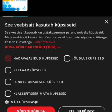
×
See veebisait kasutab küpsiseid
See veebisait kasutab kasutajakogemuse parandamiseks küpsiseid.
Meie veebisaiti kasutades nõustute kooskõlas meie küpsisepoliitikaga
kõikide küpsistega.
Rohkem teavet
KUVA KÕIK PARTNERID
(1658) →
HÄDAVAJALIKUD KÜPSISED
JÕUDLUSKÜPSISED
REKLAAMKÜPSISED
FUNKTSIONAALSED KÜPSISED
KLASSIFITSEERIMATA KÜPSISED
NÄITA ÜKSIKASJU
©2026 Tirespot OÜ. Kõik õigused kaitstud.
NÕUSTU KÕIGIGA
KEELDU KÕIGIST