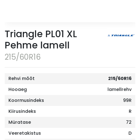
Triangle PL01 XL
Pehme lamell
215/60R16
Rehvi mõõt
215/60R16
Hooaeg
lamellrehv
Koormusindeks
99R
Kiirusindeks
R
Müratase
72
Veeretakistus
D