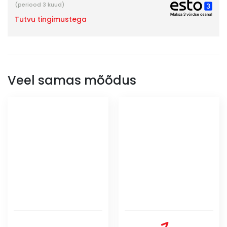
(periood 3 kuud)
Tutvu tingimustega
Veel samas mõõdus