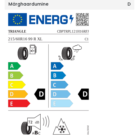
Märghaardumine
D