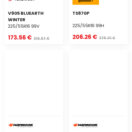
V905 BLUEARTH
TS870P
WINTER
225/55R16 99H
225/55R16 99V
206.26 €
173.56 €
375.01 €
315.57 €