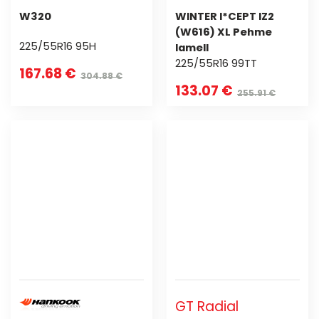
W320
WINTER I*CEPT IZ2
(W616) XL Pehme
225/55R16 95H
lamell
225/55R16 99TT
167.68 €
304.88 €
133.07 €
255.91 €
GT Radial