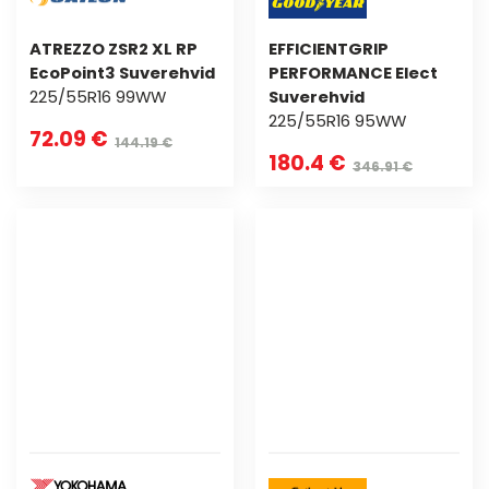
ATREZZO ZSR2 XL RP
EFFICIENTGRIP
EcoPoint3 Suverehvid
PERFORMANCE Elect
225/55R16 99WW
Suverehvid
225/55R16 95WW
72.09 €
144.19 €
180.4 €
346.91 €