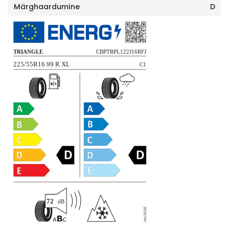
Märghaardumine
D