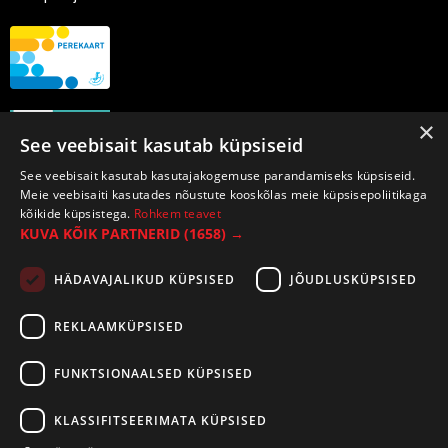
×
See veebisait kasutab küpsiseid
See veebisait kasutab kasutajakogemuse parandamiseks küpsiseid.
Meie veebisaiti kasutades nõustute kooskõlas meie küpsisepoliitikaga
kõikide küpsistega.
Rohkem teavet
KUVA KÕIK PARTNERID
(1658) →
HÄDAVAJALIKUD KÜPSISED
JÕUDLUSKÜPSISED
REKLAAMKÜPSISED
FUNKTSIONAALSED KÜPSISED
KLASSIFITSEERIMATA KÜPSISED