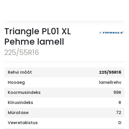
Triangle PL01 XL
Pehme lamell
225/55R16
Rehvi mõõt
225/55R16
Hooaeg
lamellrehv
Koormusindeks
99R
Kiirusindeks
R
Müratase
72
Veeretakistus
D