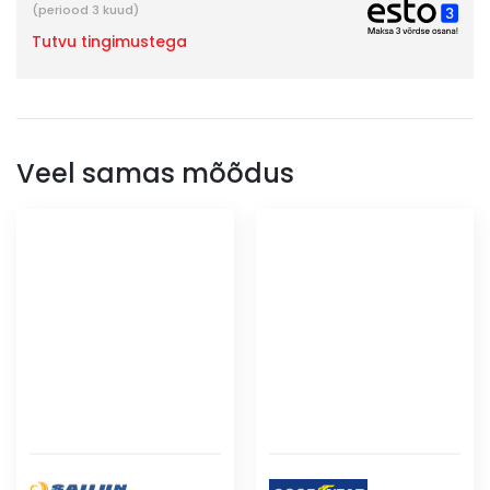
(periood 3 kuud)
Tutvu tingimustega
Veel samas mõõdus