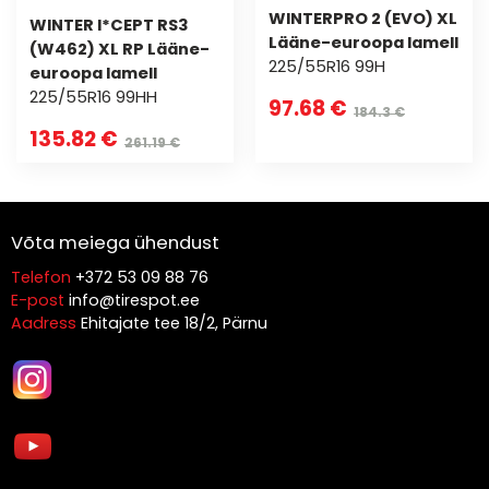
WINTERPRO 2 (EVO) XL
WINTER I*CEPT RS3
Lääne-euroopa lamell
(W462) XL RP Lääne-
225/55R16 99H
euroopa lamell
225/55R16 99HH
97.68 €
184.3 €
135.82 €
261.19 €
Võta meiega ühendust
Telefon
+372 53 09 88 76
E-post
info@tirespot.ee
Aadress
Ehitajate tee 18/2, Pärnu