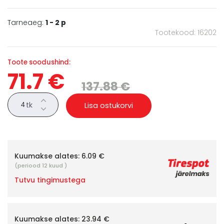
Tarneaeg:
1 - 2 p
Tootekood: 16202
Toote soodushind:
71.7 €
137.88 €
tk
Lisa ostukorvi
Kuumakse alates:
6.09 €
(periood 12 kuud )
Tutvu tingimustega
Kuumakse alates:
23.94 €