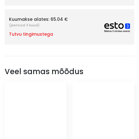
Kuumakse alates:
65.04 €
(periood 3 kuud)
Tutvu tingimustega
Veel samas mõõdus