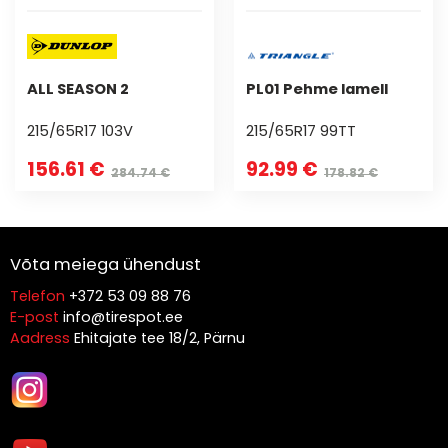
ALL SEASON 2
PL01 Pehme lamell
215/65R17 103V
215/65R17 99TT
156.61 €
92.99 €
284.74 €
178.82 €
Võta meiega ühendust
Telefon
+372 53 09 88 76
E-post
info@tirespot.ee
Aadress
Ehitajate tee 18/2, Pärnu