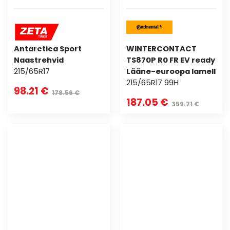
Antarctica Sport
WINTERCONTACT
Naastrehvid
TS870P R0 FR EV ready
215/65R17
Lääne-euroopa lamell
215/65R17 99H
98.21 €
178.56 €
187.05 €
359.71 €