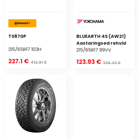
TS870P
BLUEARTH 4S (AW21)
Aastaringsed rehvid
215/65R17 103H
215/65R17 99VV
227.1 €
123.93 €
412.91 €
238.33 €