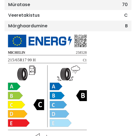
Müratase
70
Veeretakistus
C
Märghaardumine
B