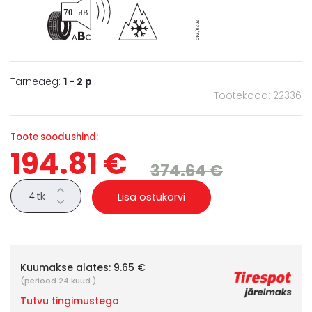
Tarneaeg:
1 - 2 p
Tootekood: 22336
Toote soodushind:
194.81 €
374.64 €
tk
Lisa ostukorvi
Kuumakse alates:
9.65 €
(periood 24 kuud )
Tutvu tingimustega