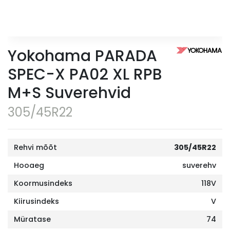
Yokohama PARADA
SPEC-X PA02 XL RPB
M+S Suverehvid
305/45R22
Rehvi mõõt
305/45R22
Hooaeg
suverehv
Koormusindeks
118V
Kiirusindeks
V
Müratase
74