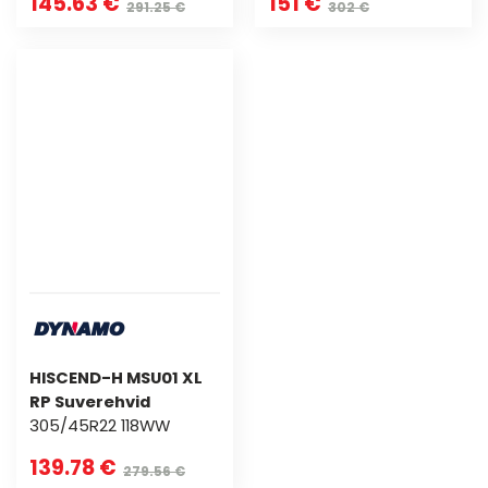
145.63 €
151 €
291.25 €
302 €
HISCEND-H MSU01 XL
RP Suverehvid
305/45R22 118WW
139.78 €
279.56 €