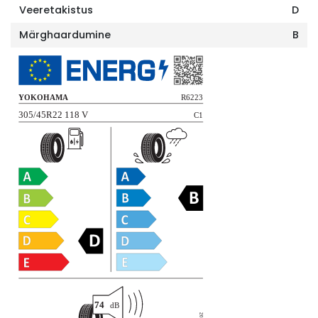
Veeretakistus
D
Märghaardumine
B