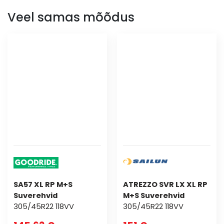
Veel samas mõõdus
SA57 XL RP M+S
ATREZZO SVR LX XL RP
Suverehvid
M+S Suverehvid
305/45R22 118VV
305/45R22 118VV