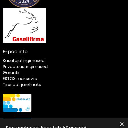
E-poe info
Kasutajatingimused
Privaatsustingimused
Garantii
ESTO3 makseviis
Tirespot järelmaks
×
See veebisait kasutab küpsiseid