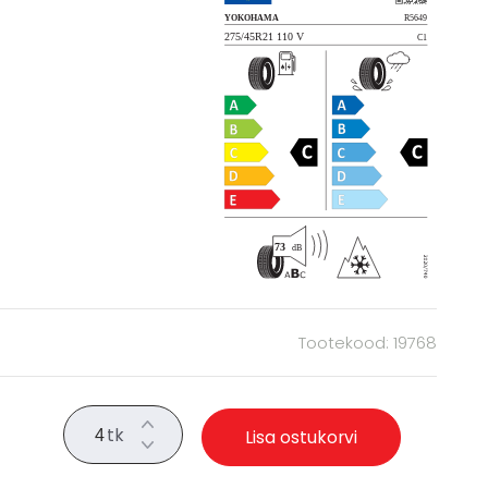
Tootekood: 19768
tk
Lisa ostukorvi