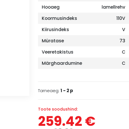
Hooaeg
lamellrehv
Koormusindeks
110V
Kiirusindeks
V
Müratase
73
Veeretakistus
C
Märghaardumine
C
Tarneaeg:
1 - 2 p
Toote soodushind:
259.42 €