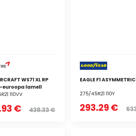
RCRAFT WS71 XL RP
EAGLE F1 ASYMMETRIC
-euroopa lamell
275/45R21 110Y
R21 110VV
293.29 €
.93 €
533
438.33 €