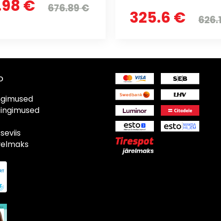
.98 €
676.89 €
325.6 €
626.
o
ngimused
tingimused
eviis
ärelmaks