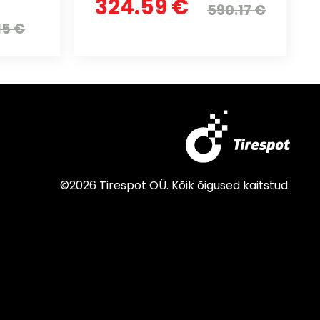
324.59 €
590.17 €
15 €
©2026 Tirespot OÜ. Kõik õigused kaitstud.