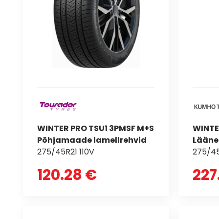
WINTER PRO TSU1 3PMSF M+S
WINTE
Põhjamaade lamellrehvid
Lääne
275/45R21 110V
275/45
120.28 €
227