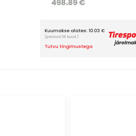
498.89 €
Kuumakse alates:
10.03 €
(periood 36 kuud )
Tutvu tingimustega