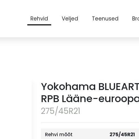
Rehvid
Veljed
Teenused
Br
Yokohama BLUEART
RPB Lääne-euroopa
275/45R21
Rehvi mõõt
275/45R21