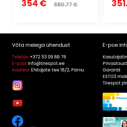
354 €
351
680.77 €
Võta meiega ühendust
E-poe inf
Telefon
+372 53 09 88 76
Kasutajati
E-post
info@tirespot.ee
Privaatsus
Aadress
Ehitajate tee 18/2, Pärnu
Garantii
ESTO3 maks
Tirespot j