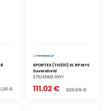
 6
SPORTEX (TH201) XL RP M+S
Suverehvid
275/45R21 110YY
111.02 €
.26 €
222.05 €