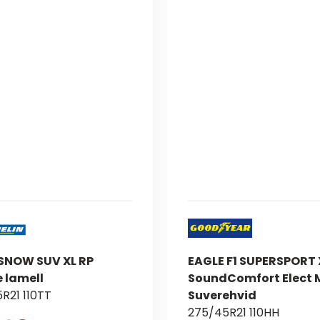
 SNOW SUV XL RP
EAGLE F1 SUPERSPORT 
 lamell
SoundComfort Elect
R21 110TT
Suverehvid
275/45R21 110HH