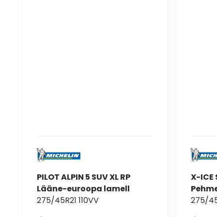
PILOT ALPIN 5 SUV XL RP
X-ICE
Lääne-euroopa lamell
Pehme
275/45R21 110VV
275/45