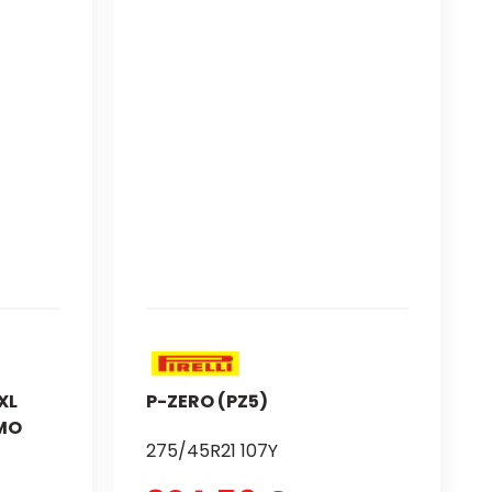
XL
P-ZERO (PZ5)
 MO
275/45R21 107Y