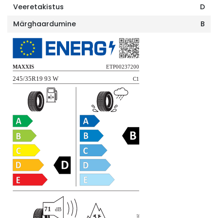
Veeretakistus
D
Märghaardumine
B