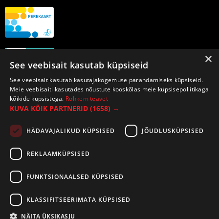
×
See veebisait kasutab küpsiseid
See veebisait kasutab kasutajakogemuse parandamiseks küpsiseid.
Meie veebisaiti kasutades nõustute kooskõlas meie küpsisepoliitikaga
kõikide küpsistega.
Rohkem teavet
KUVA KÕIK PARTNERID
(1658) →
HÄDAVAJALIKUD KÜPSISED
JÕUDLUSKÜPSISED
REKLAAMKÜPSISED
FUNKTSIONAALSED KÜPSISED
KLASSIFITSEERIMATA KÜPSISED
NÄITA ÜKSIKASJU
©2026 Tirespot OÜ. Kõik õigused kaitstud.