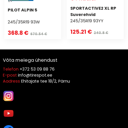
SPORTACTIVE2 XL RP
PILOT ALPIN 5
Suverehvid
245/35R19 93YY
245/35R19 93W
125.21 €
368.8 €
240.8 €
670.54 €
Võta meiega ühendust
Telefon
+372 53 09 88 76
E-post
info@tirespot.ee
Aadress
Ehitajate tee 18/2, Pärnu