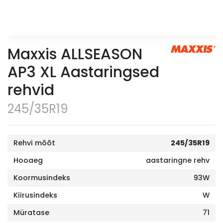
Maxxis ALLSEASON
AP3 XL Aastaringsed
rehvid
245/35R19
Rehvi mõõt
245/35R19
Hooaeg
aastaringne rehv
Koormusindeks
93W
Kiirusindeks
W
Müratase
71