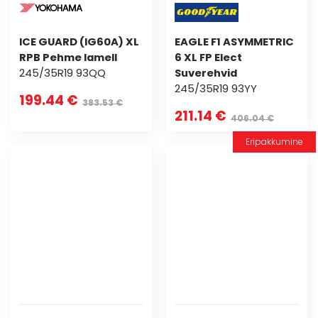
ICE GUARD (IG60A) XL
EAGLE F1 ASYMMETRIC
RPB Pehme lamell
6 XL FP Elect
245/35R19 93QQ
Suverehvid
245/35R19 93YY
199.44 €
383.53 €
211.14 €
406.04 €
Eripakkumine