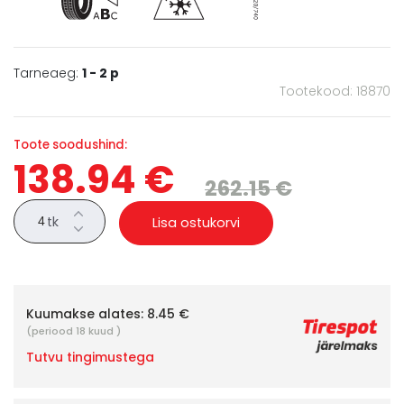
Tarneaeg:
1 - 2 p
Tootekood: 18870
Toote soodushind:
138.94 €
262.15 €
tk
Lisa ostukorvi
Kuumakse alates:
8.45 €
(periood 18 kuud )
Tutvu tingimustega