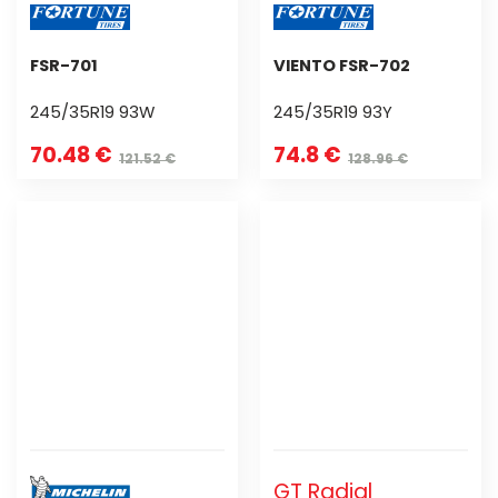
FSR-701
VIENTO FSR-702
245/35R19 93W
245/35R19 93Y
70.48 €
74.8 €
121.52 €
128.96 €
GT Radial