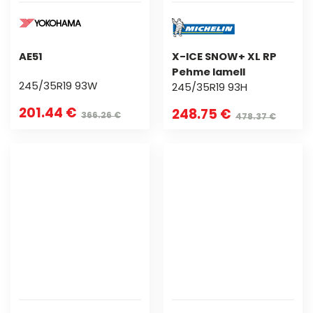
AE51
X-ICE SNOW+ XL RP
Pehme lamell
245/35R19 93W
245/35R19 93H
201.44 €
248.75 €
366.26 €
478.37 €