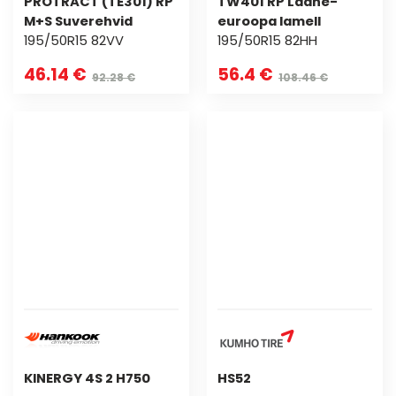
PROTRACT (TE301) RP
TW401 RP Lääne-
M+S Suverehvid
euroopa lamell
195/50R15 82VV
195/50R15 82HH
46.14 €
56.4 €
92.28 €
108.46 €
KINERGY 4S 2 H750
HS52