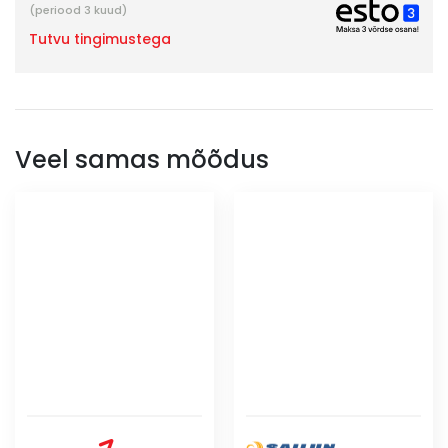
(periood 3 kuud)
Tutvu tingimustega
Veel samas mõõdus