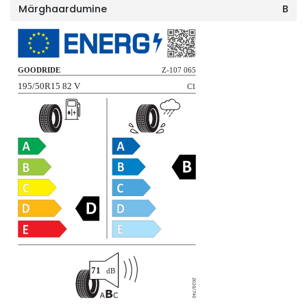
Märghaardumine
B