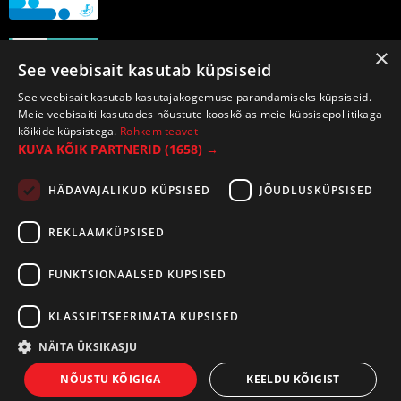
×
See veebisait kasutab küpsiseid
See veebisait kasutab kasutajakogemuse parandamiseks küpsiseid.
Meie veebisaiti kasutades nõustute kooskõlas meie küpsisepoliitikaga
kõikide küpsistega.
Rohkem teavet
KUVA KÕIK PARTNERID
(1658) →
HÄDAVAJALIKUD KÜPSISED
JÕUDLUSKÜPSISED
REKLAAMKÜPSISED
FUNKTSIONAALSED KÜPSISED
KLASSIFITSEERIMATA KÜPSISED
NÄITA ÜKSIKASJU
©2026 Tirespot OÜ. Kõik õigused kaitstud.
NÕUSTU KÕIGIGA
KEELDU KÕIGIST