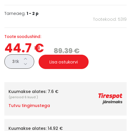
Tarneaeg:
1 - 2 p
Tootekood: 5319
Toote soodushind:
44.7 €
89.39 €
tk
Lisa ostukorvi
Kuumakse alates:
7.6 €
(periood 6 kuud )
Tutvu tingimustega
Kuumakse alates:
14.92 €