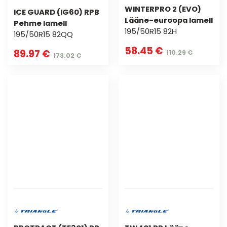
WINTERPRO 2 (EVO)
ICE GUARD (IG60) RPB
Lääne-euroopa lamell
Pehme lamell
195/50R15 82H
195/50R15 82QQ
58.45 €
89.97 €
110.29 €
173.02 €