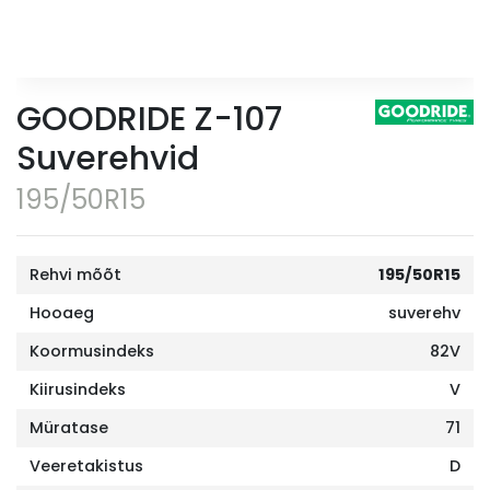
GOODRIDE Z-107
Suverehvid
195/50R15
Rehvi mõõt
195/50R15
Hooaeg
suverehv
Koormusindeks
82V
Kiirusindeks
V
Müratase
71
Veeretakistus
D