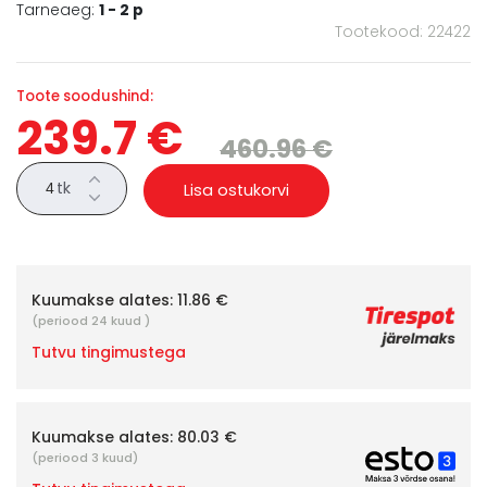
Tarneaeg:
1 - 2 p
Tootekood: 22422
Toote soodushind:
239.7 €
460.96 €
tk
Lisa ostukorvi
Kuumakse alates:
11.86 €
(periood 24 kuud )
Tutvu tingimustega
Kuumakse alates:
80.03 €
(periood 3 kuud)