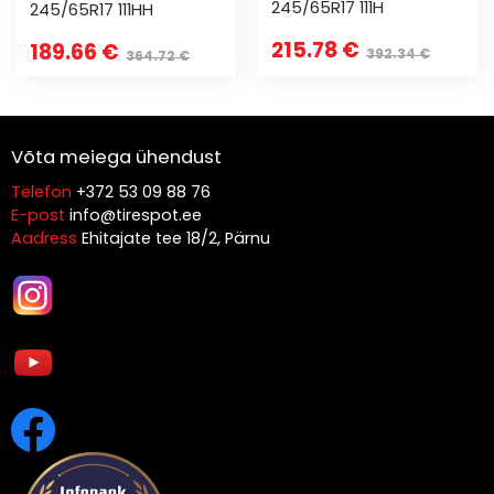
245/65R17 111H
245/65R17 111HH
215.78 €
189.66 €
392.34 €
364.72 €
Võta meiega ühendust
Telefon
+372 53 09 88 76
E-post
info@tirespot.ee
Aadress
Ehitajate tee 18/2, Pärnu