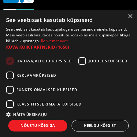
×
See veebisait kasutab küpsiseid
See veebisait kasutab kasutajakogemuse parandamiseks küpsiseid.
Meie veebisaiti kasutades nõustute kooskõlas meie küpsisepoliitikaga
kõikide küpsistega.
Rohkem teavet
KUVA KÕIK PARTNERID
(1658) →
HÄDAVAJALIKUD KÜPSISED
JÕUDLUSKÜPSISED
REKLAAMKÜPSISED
FUNKTSIONAALSED KÜPSISED
KLASSIFITSEERIMATA KÜPSISED
NÄITA ÜKSIKASJU
©2026 Tirespot OÜ. Kõik õigused kaitstud.
NÕUSTU KÕIGIGA
KEELDU KÕIGIST