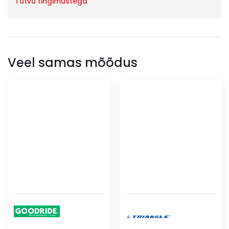
Tutvu tingimustega
Veel samas mõõdus