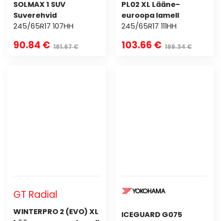
SOLMAX 1 SUV
PL02 XL Lääne-
Suverehvid
euroopa lamell
245/65R17 107HH
245/65R17 111HH
90.84 €
103.66 €
181.67 €
199.34 €
GT Radial
WINTERPRO 2 (EVO) XL
ICEGUARD G075