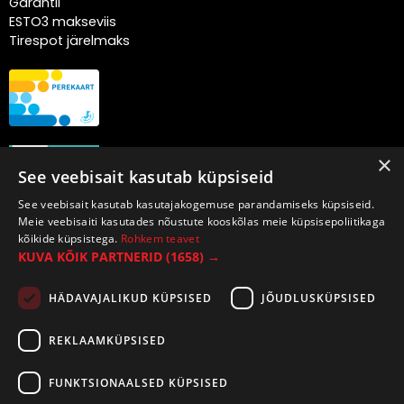
Garantii
ESTO3 makseviis
Tirespot järelmaks
×
See veebisait kasutab küpsiseid
See veebisait kasutab kasutajakogemuse parandamiseks küpsiseid.
Meie veebisaiti kasutades nõustute kooskõlas meie küpsisepoliitikaga
kõikide küpsistega.
Rohkem teavet
KUVA KÕIK PARTNERID
(1658) →
HÄDAVAJALIKUD KÜPSISED
JÕUDLUSKÜPSISED
REKLAAMKÜPSISED
FUNKTSIONAALSED KÜPSISED