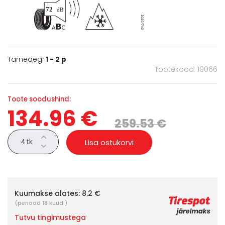
Tarneaeg:
1 - 2 p
Tootekood: 19066
Toote soodushind:
134.96 €
259.53 €
tk
Lisa ostukorvi
Kuumakse alates:
8.2 €
(periood 18 kuud )
Tutvu tingimustega