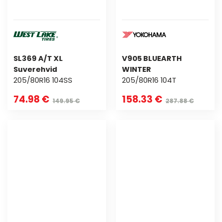
SL369 A/T XL
V905 BLUEARTH
Suverehvid
WINTER
205/80R16 104SS
205/80R16 104T
74.98 €
158.33 €
149.95 €
287.88 €