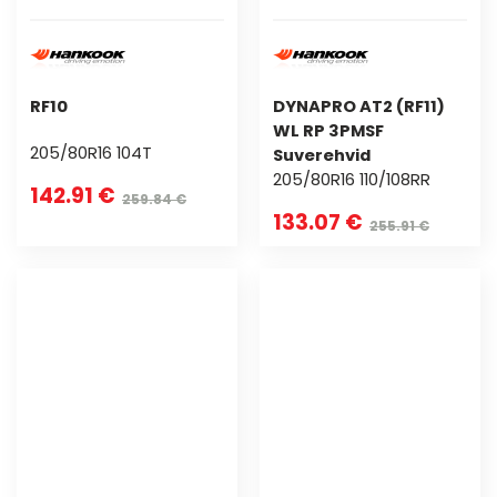
RF10
DYNAPRO AT2 (RF11)
WL RP 3PMSF
205/80R16 104T
Suverehvid
205/80R16 110/108RR
142.91 €
259.84 €
133.07 €
255.91 €