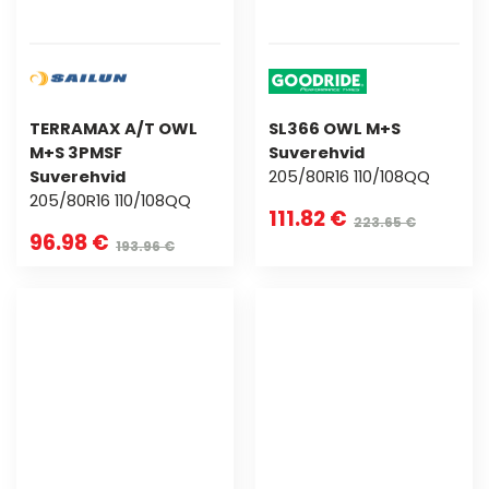
TERRAMAX A/T OWL
SL366 OWL M+S
M+S 3PMSF
Suverehvid
Suverehvid
205/80R16 110/108QQ
205/80R16 110/108QQ
111.82 €
223.65 €
96.98 €
193.96 €