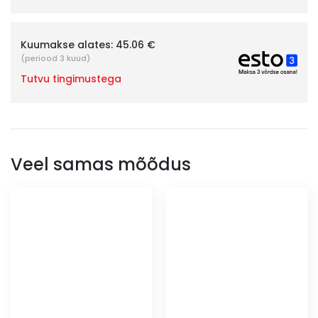
Kuumakse alates:
45.06 €
(periood 3 kuud)
Tutvu tingimustega
Veel samas mõõdus