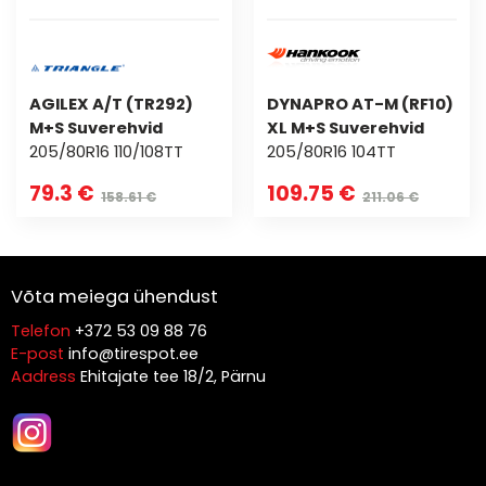
AGILEX A/T (TR292)
DYNAPRO AT-M (RF10)
M+S Suverehvid
XL M+S Suverehvid
205/80R16 110/108TT
205/80R16 104TT
79.3 €
109.75 €
158.61 €
211.06 €
Võta meiega ühendust
Telefon
+372 53 09 88 76
E-post
info@tirespot.ee
Aadress
Ehitajate tee 18/2, Pärnu