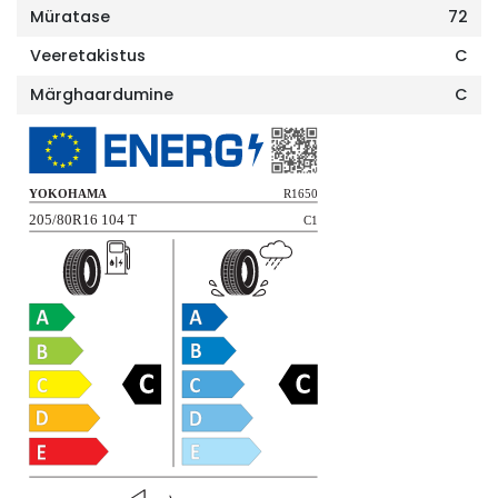
Müratase
72
Veeretakistus
C
Märghaardumine
C