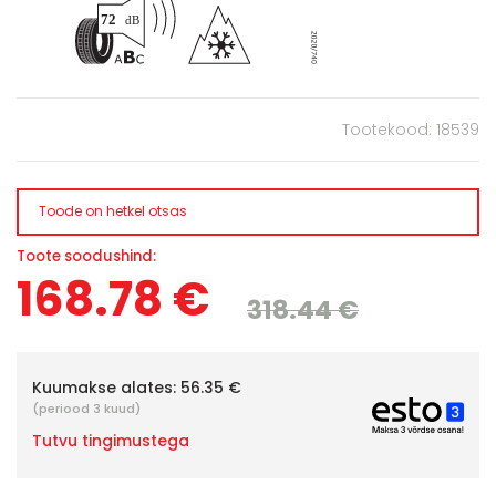
Tootekood: 18539
Toode on hetkel otsas
Toote soodushind:
168.78 €
318.44 €
Kuumakse alates:
56.35 €
(periood 3 kuud)
Tutvu tingimustega