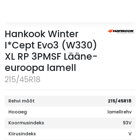
Hankook Winter
I*Cept Evo3 (W330)
XL RP 3PMSF Lääne-
euroopa lamell
215/45R18
Rehvi mõõt
215/45R18
Hooaeg
lamellrehv
Koormusindeks
93V
Kiirusindeks
V