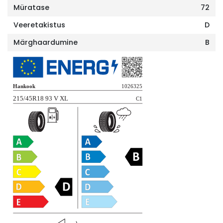
Müratase
72
Veeretakistus
D
Märghaardumine
B