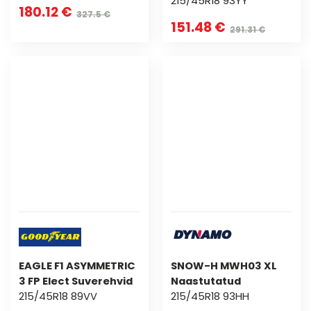
215/45R18 93YY
180.12 €
327.5 €
151.48 €
291.31 €
EAGLE F1 ASYMMETRIC
SNOW-H MWH03 XL
3 FP Elect Suverehvid
Naastutatud
215/45R18 89VV
215/45R18 93HH