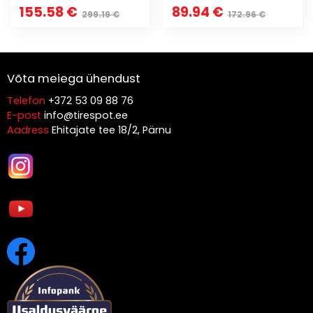
155.58 €
89.94 €
299.19 €
172.96 €
Võta meiega ühendust
Telefon
+372 53 09 88 76
E-post
info@tirespot.ee
Aadress
Ehitajate tee 18/2, Pärnu