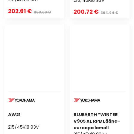
215/45R18 93V
202.61 €
200.72 €
368.38 €
364.94 €
AW21
BLUEARTH *WINTER
V905 XL RPB Lääne-
215/45R18 93V
euroopa lamell