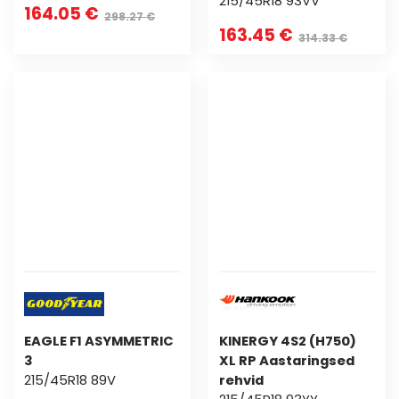
215/45R18 93VV
164.05 €
298.27 €
163.45 €
314.33 €
EAGLE F1 ASYMMETRIC
KINERGY 4S2 (H750)
3
XL RP Aastaringsed
215/45R18 89V
rehvid