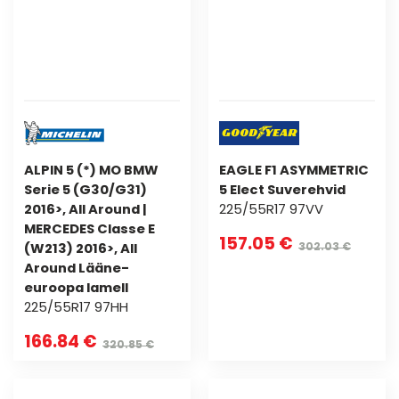
ALPIN 5 (*) MO BMW
EAGLE F1 ASYMMETRIC
Serie 5 (G30/G31)
5 Elect Suverehvid
2016>, All Around |
225/55R17 97VV
MERCEDES Classe E
157.05 €
(W213) 2016>, All
302.03 €
Around Lääne-
euroopa lamell
225/55R17 97HH
166.84 €
320.85 €