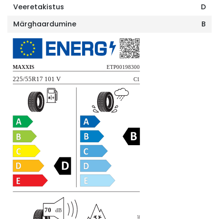
Veeretakistus
D
Märghaardumine
B