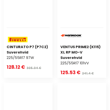
CINTURATO P7 (P7C2)
VENTUS PRIME2 (K115)
Suverehvid
XL RP MO-V
225/55R17 97W
Suverehvid
225/55R17 101VV
128.12 €
305.04 €
125.53 €
241.4 €