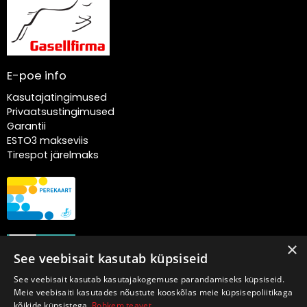
E-poe info
Kasutajatingimused
Privaatsustingimused
Garantii
ESTO3 makseviis
Tirespot järelmaks
×
See veebisait kasutab küpsiseid
See veebisait kasutab kasutajakogemuse parandamiseks küpsiseid.
Meie veebisaiti kasutades nõustute kooskõlas meie küpsisepoliitikaga
kõikide küpsistega.
Rohkem teavet