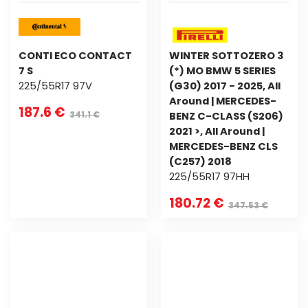
CONTI ECO CONTACT
WINTER SOTTOZERO 3
7 S
(*) MO BMW 5 SERIES
225/55R17 97V
(G30) 2017 - 2025, All
Around | MERCEDES-
187.6 €
341.1 €
BENZ C-CLASS (S206)
2021 >, All Around |
MERCEDES-BENZ CLS
(C257) 2018
225/55R17 97HH
180.72 €
347.53 €