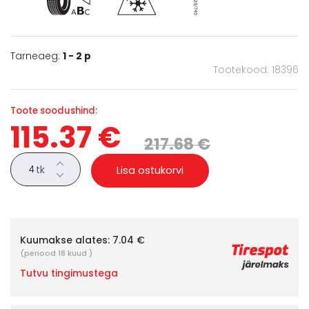
Tarneaeg:
1 - 2 p
Tootekood: 18396
Toote soodushind:
115.37 €
217.68 €
tk
Lisa ostukorvi
Kuumakse alates:
7.04 €
(periood 18 kuud )
Tutvu tingimustega