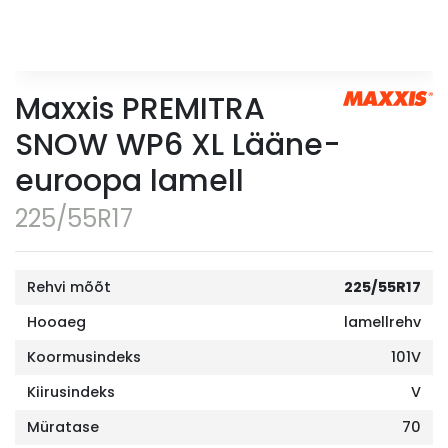
Maxxis PREMITRA
SNOW WP6 XL Lääne-
euroopa lamell
225/55R17
Rehvi mõõt
225/55R17
Hooaeg
lamellrehv
Koormusindeks
101V
Kiirusindeks
V
Müratase
70