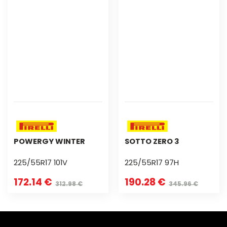
POWERGY WINTER
SOTTO ZERO 3
225/55R17 101V
225/55R17 97H
172.14 €
190.28 €
312.98 €
345.96 €