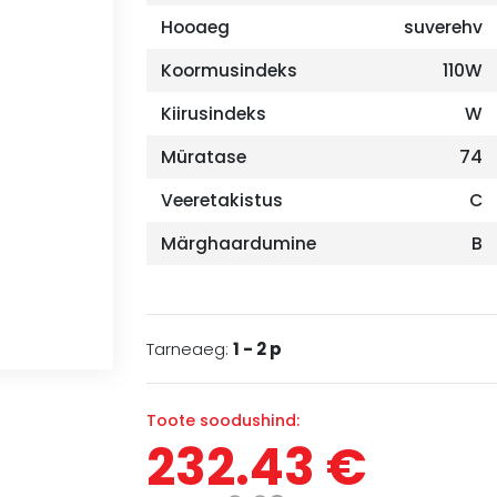
Hooaeg
suverehv
Koormusindeks
110W
Kiirusindeks
W
Müratase
74
Veeretakistus
C
Märghaardumine
B
Tarneaeg:
1 - 2 p
Toote soodushind:
232.43 €