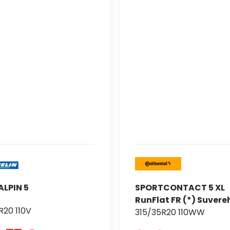
ALPIN 5
SPORTCONTACT 5 XL
RunFlat FR (*) Suvere
R20 110V
315/35R20 110WW