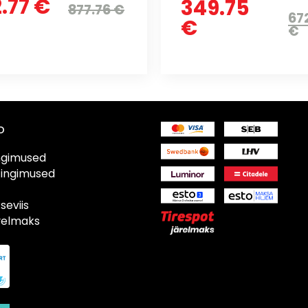
.77 €
349.75
877.76 €
67
€
€
o
ngimused
tingimused
eviis
ärelmaks