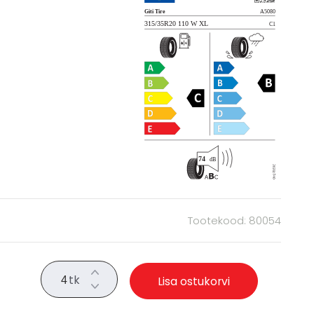
Tootekood: 80054
tk
Lisa ostukorvi