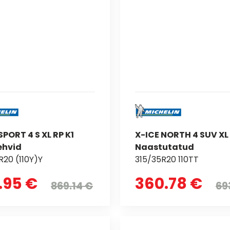
SPORT 4 S XL RP K1
X-ICE NORTH 4 SUV XL
ehvid
Naastutatud
R20 (110Y)Y
315/35R20 110TT
.95 €
360.78 €
869.14 €
69