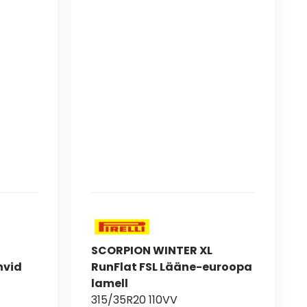
SCORPION WINTER XL
hvid
RunFlat FSL Lääne-euroopa
lamell
315/35R20 110VV