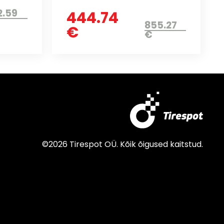
2.59
444.74
855.27
€
€
©2026 Tirespot OÜ. Kõik õigused kaitstud.