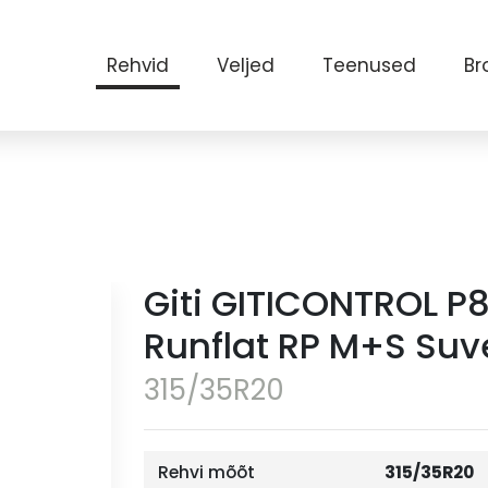
Rehvid
Veljed
Teenused
Br
Giti GITICONTROL P
Runflat RP M+S Suv
315/35R20
Rehvi mõõt
315/35R20