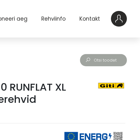
oneeri aeg
Rehviinfo
Kontakt
80 RUNFLAT XL
erehvid