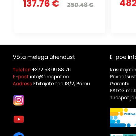
482
137.76 €
250.48 €
Võta meiega ühendust
E-poe inf
Telefon
+372 53 09 88 76
Kasutajati
E-post
info@tirespot.ee
Privaatsus
Aadress
Ehitajate tee 18/2, Pärnu
Garantii
ESTO3 maks
Tirespot j