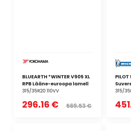
BLUEARTH *WINTER V905 XL
PILOT 
RPB Lääne-euroopa lamell
Suver
315/35R20 110VV
315/35
296.16 €
451
569.53 €