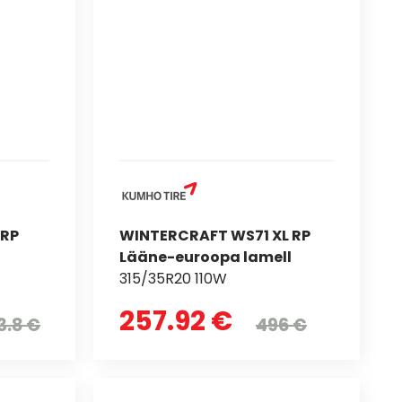
 RP
WINTERCRAFT WS71 XL RP
Lääne-euroopa lamell
315/35R20 110W
257.92 €
3.8 €
496 €