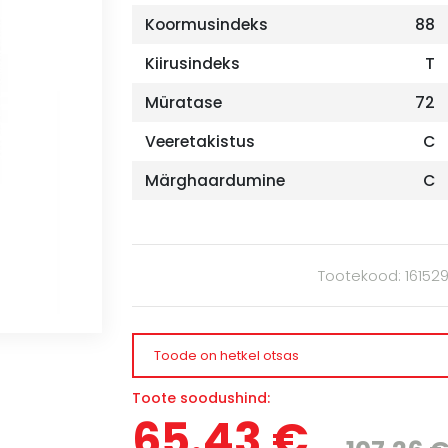
Koormusindeks
88
Kiirusindeks
T
Müratase
72
Veeretakistus
C
Märghaardumine
C
Tootekood: 16152
Toode on hetkel otsas
Toote soodushind:
65.43 €