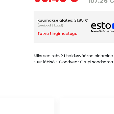
107.26 
Kuumakse alates:
21.85 €
(periood 3 kuud)
Tutvu tingimustega
Miks see rehv? Usaldusväärne pidamine t
suur läbisõit. Goodyear Grupi soodsama 