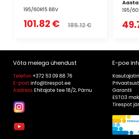
Aasta
195/60R15 88V
195/60
101.82 €
49.
185.12 €
Võta meiega ühendust
E-poe inf
Telefon
+372 53 09 88 76
Kasutajati
E-post
info@tirespot.ee
Privaatsus
Aadress
Ehitajate tee 18/2, Pärnu
Garantii
ESTO3 maks
Tirespot j