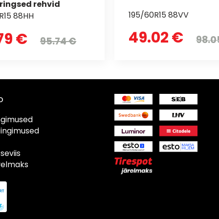
ringsed rehvid
195/60R15 88VV
R15 88HH
49.02 €
79 €
98.0
95.74 €
o
ngimused
tingimused
eviis
ärelmaks