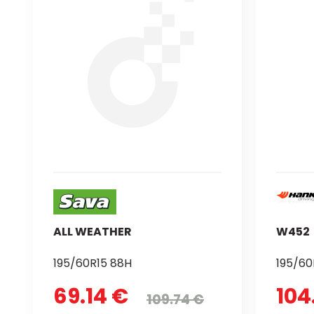
ALL WEATHER
W452
195/60R15 88H
195/60
69.14 €
104
109.74 €