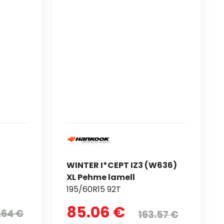
WINTER I*CEPT IZ3 (W636)
XL Pehme lamell
195/60R15 92T
85.06 €
.64 €
163.57 €