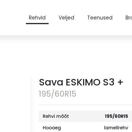
Rehvid
Veljed
Teenused
Br
Sava ESKIMO S3 +
195/60R15
Rehvi mõõt
195/60R15
Hooaeg
lamellrehv