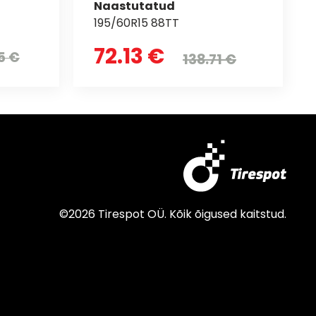
Naastutatud
195/60R15 88TT
72.13 €
5 €
138.71 €
©2026 Tirespot OÜ. Kõik õigused kaitstud.